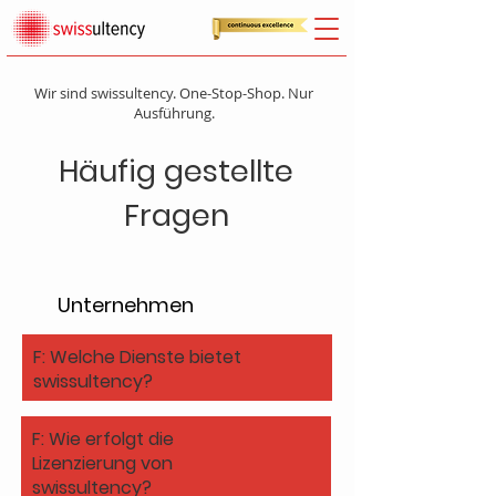
Wir sind swissultency. One-Stop-Shop. Nur
Ausführung.
Häufig gestellte
Fragen
Unternehmen
F: Welche Dienste bietet
swissultency?
F: Wie erfolgt die
Lizenzierung von
swissultency?