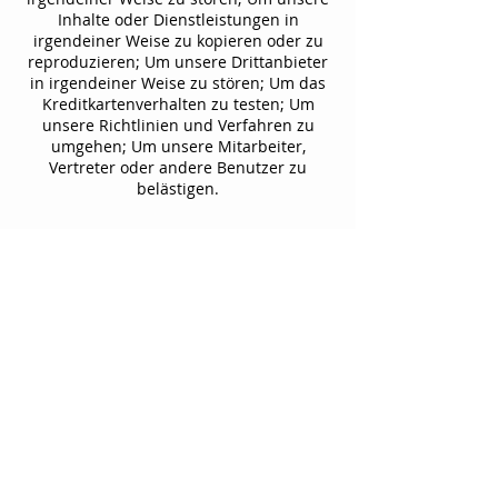
Inhalte oder Dienstleistungen in
irgendeiner Weise zu kopieren oder zu
reproduzieren; Um unsere Drittanbieter
in irgendeiner Weise zu stören; Um das
Kreditkartenverhalten zu testen; Um
unsere Richtlinien und Verfahren zu
umgehen; Um unsere Mitarbeiter,
Vertreter oder andere Benutzer zu
belästigen.
Kontaktiere uns!
Rechtliche Details
swissultency ist eine Marke, die von
*****Ltd., dem Dienstanbieter, *****,
betrieben wird.
USA Bloomberg LP LEI
254900XEW0HSRRR39O12.
Adressen Details