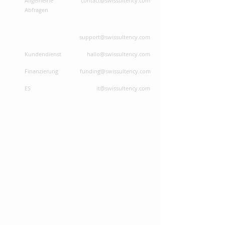
Allgemeine
contact@swissultency.com
Abfragen
support@swissultency.com
Kundendienst
hallo@swissultency.com
Finanzierung
funding@swissultency.com
ES
it@swissultency.com