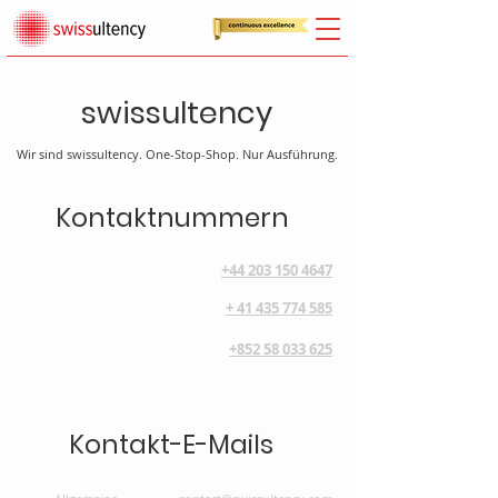
swissultency
Wir sind swissultency. One-Stop-Shop. Nur Ausführung.
Kontaktnummern
+44 203 150 4647
+
41 435 774 585
+852 58 033 625
Kontakt-E-Mails