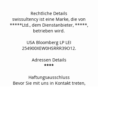
Rechtliche Details
swissultency ist eine Marke, die von
*****Ltd., dem Dienstanbieter, *****,
betrieben wird.
USA Bloomberg LP LEI
254900XEW0HSRRR39O12.
Adressen Details
****
Haftungsausschluss
Bevor Sie mit uns in Kontakt treten,
sollten Sie die Bedingungen dieser
Website sorgfältig prüfen und, soweit
erforderlich, einen geeigneten Anwalt,
Buchhalter oder Steuerberater
konsultieren. Wenn eine der folgenden
Bedingungen für Sie nicht akzeptabel ist,
sollten Sie die Website nicht nutzen.
Soweit gesetzlich zulässig, erklären Sie
sich damit einverstanden, das